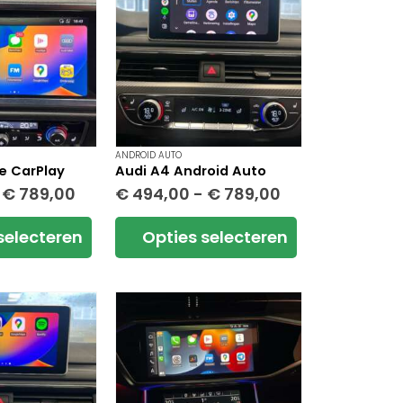
ANDROID AUTO
e CarPlay
Audi A4 Android Auto
Prijsklasse:
Prijsklasse:
€
789,00
€
494,00
-
€
789,00
€ 494,00
€ 494,00
tot
tot
Dit
selecteren
Opties selecteren
€ 789,00
€ 789,00
product
heeft
meerdere
variaties.
Deze
optie
kan
gekozen