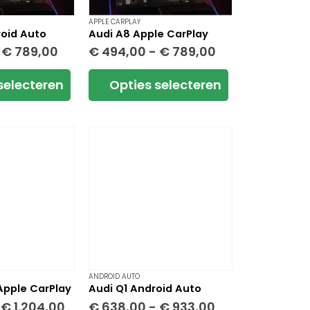
APPLE CARPLAY
roid Auto
Audi A8 Apple CarPlay
Prijsklasse:
Prijsklasse:
€
789,00
€
494,00
-
€
789,00
€ 494,00
€ 494,00
tot
tot
Dit
selecteren
Opties selecteren
€ 789,00
€ 789,00
product
heeft
meerdere
variaties.
Deze
optie
kan
gekozen
worden
op
de
na
productpagina
ANDROID AUTO
Apple CarPlay
Audi Q1 Android Auto
Prijsklasse:
Prijsklasse:
€
1.204,00
€
638,00
-
€
933,00