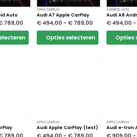
a
APPLE CARPLAY
ANDROID AUTO
id Auto
Audi A7 Apple CarPlay
Audi A8 And
Prijsklasse:
Prijsklasse:
€
789,00
€
494,00
-
€
789,00
€
494,00
-
€ 494,00
€ 494,00
tot
tot
Dit
Dit
electeren
Opties selecteren
Opties 
€ 789,00
€ 789,00
product
product
heeft
heeft
meerdere
meerdere
variaties.
variaties.
Deze
Deze
optie
optie
kan
kan
gekozen
gekozen
worden
worden
op
op
de
de
a
productpagina
productpagi
APPLE CARPLAY
APPLE CARPLAY
rPlay
Audi Apple CarPlay (test)
Audi e-tron 
Prijsklasse:
Prijsklasse:
€
789,00
€
494,00
-
€
789,00
€
909,00
-