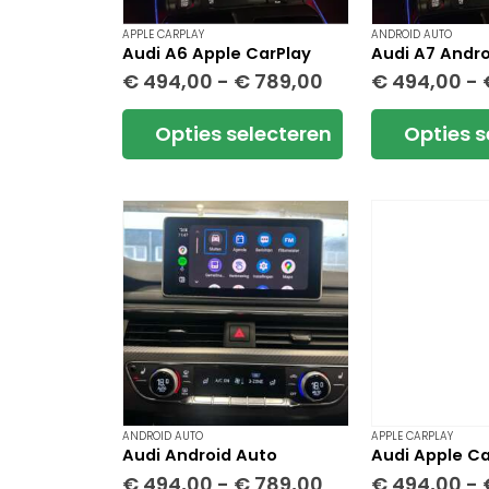
productpagin
APPLE CARPLAY
ANDROID AUTO
Audi A6 Apple CarPlay
Audi A7 Andro
Prijsklasse:
€
494,00
-
€
789,00
€
494,00
-
€ 494,00
tot
Dit
Dit
Opties selecteren
Opties s
€ 789,00
product
product
heeft
heeft
meerdere
meerdere
variaties.
variaties.
Deze
Deze
optie
optie
kan
kan
gekozen
gekozen
worden
worden
op
op
de
de
productpagina
productpagin
ANDROID AUTO
APPLE CARPLAY
Audi Android Auto
Audi Apple Ca
Prijsklasse:
€
494,00
-
€
789,00
€
494,00
-