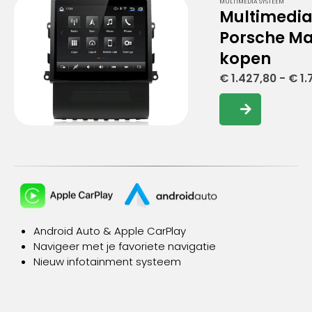
MULTIMEDIA SYSTEEM
Multimedi
Porsche M
kopen
€
1.427,80
-
€
1.
Dit
product
heeft
meerdere
variaties.
Deze
optie
kan
gekozen
Android Auto
& Apple CarPlay
worden
Navigeer met je favoriete navigatie
op
Nieuw infotainment systeem
de
productpagina