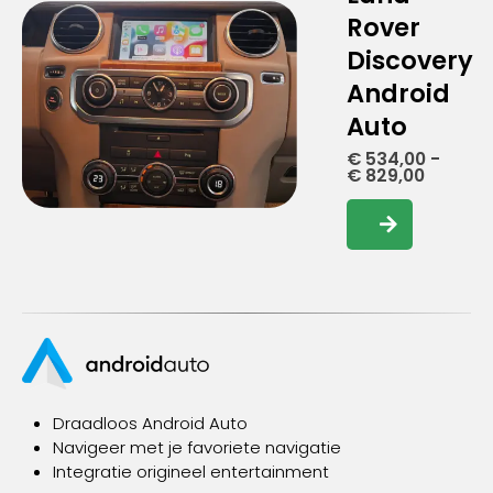
Rover
Discovery
Android
Auto
€
534,00
-
Prijskla
€
829,00
€ 534,0
tot
Dit
€ 829,0
product
heeft
meerdere
variaties.
Deze
optie
kan
gekozen
Draadloos Android Auto
worden
Navigeer met je favoriete navigatie
op
Integratie origineel entertainment
de