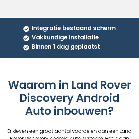
productpagina
Integratie bestaand scherm
Vakkundige installatie
Binnen 1 dag geplaatst
Waarom in Land Rover
Discovery Android
Auto inbouwen?
Er kleven een groot aantal voordelen aan een Land
Rover Discovery Android Auto systeem. Het is dan