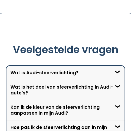
Veelgestelde vragen
Wat is Audi-sfeerverlichting?
Wat is het doel van sfeerverlichting in Audi-
Audi-sfeerverlichting is een
auto's?
verlichtingssysteem dat is geïntegreerd in het
interieur van Audi-auto's. Het bestaat uit
Kan ik de kleur van de sfeerverlichting
meerdere LED-lampen die subtiel zijn
Het doel van sfeerverlichting is om de sfeer en
aanpassen in mijn Audi?
geplaatst in de deurpanelen, dashboard,
ambiance in de auto te verbeteren. Het kan
middenconsole en andere delen van de
worden aangepast aan verschillende kleuren
Hoe pas ik de sfeerverlichting aan in mijn
cabine.
en intensiteitsniveaus om de stemming van
Ja, veel moderne Audi-modellen bieden de