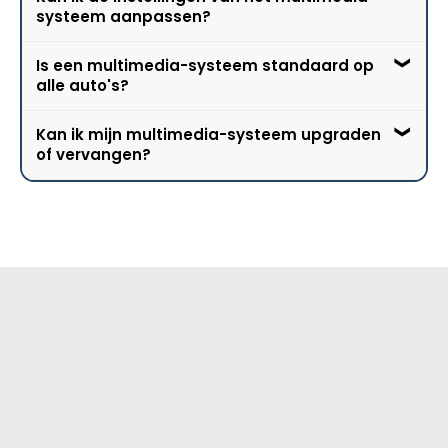
systeem aanpassen?
bedienen, zoals bellen, navigeren en muziek
installeren op een multimedia-systeem kan
afspelen.
variëren. je Sommige systemen bieden app-
Is een multimedia-systeem standaard op
winkels waar apps kunt downloaden, terwijl
Ja, de meeste multimedia-systemen laten je
alle auto's?
andere beperkt zijn tot vooraf geïnstalleerde
toe om instellingen aan te passen, zoals de
apps.
helderheid van het scherm, het geluidsniveau,
Kan ik mijn multimedia-systeem upgraden
de taal en meer, zodat je de
Multimedia-systemen zijn niet altijd
of vervangen?
gebruikerservaring kunt personaliseren.
standaard op alle auto's. Het kan een optie
zijn of opgenomen zijn in bepaalde
uitrustingsniveaus. Dit varieert per automerk
In sommige gevallen is het mogelijk om een
en model.
bestaand multimedia-systeem te upgraden
of te vervangen door een nieuwere versie,
maar dit kan complex zijn en vereist vaak
professionele installatie. Wij adviseren u
graag over de mogelijkheden.