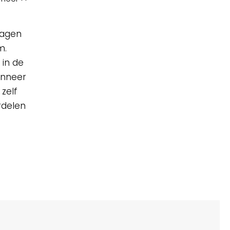
ragen
m.
 in de
anneer
zelf
ordelen