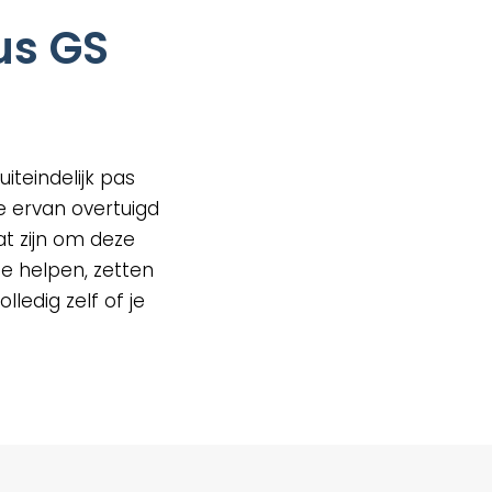
us GS
teindelijk pas
e ervan overtuigd
t zijn om deze
e helpen, zetten
lledig zelf of je