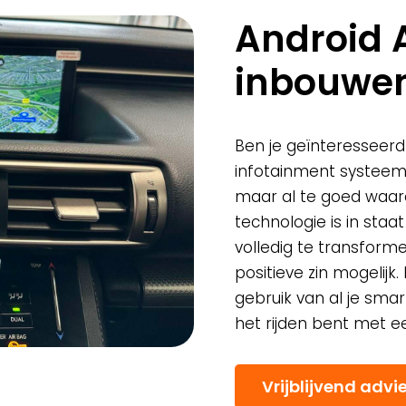
Android 
inbouwe
Ben je geïnteresseerd
infotainment systeem
maar al te goed waaro
technologie is in staa
volledig te transforme
positieve zin mogelijk
gebruik van al je smar
het rijden bent met e
Vrijblijvend advi