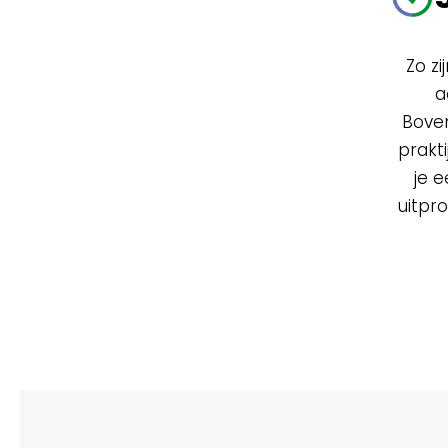
Zo z
a
Boven
prakt
je 
uitpro