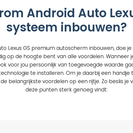
om Android Auto Lex
uctpagina
systeem inbouwen?
uto Lexus GS premium autoscherm inbouwen, doe je ui
dig op de hoogte bent van alle voordelen. Wanneer j
ook voor jou persoonlijk van toegevoegde waarde gaa
chnologie te installeren. Om je daarbij een handje t
 belangrijkste voordelen op een rijtje. Zo beslis je vo
deze punten sterk genoeg vindt: