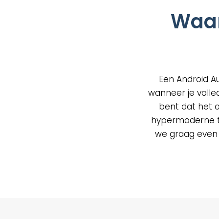
op
Waar
de
prod
Een Android A
wanneer je volle
bent dat het 
hypermoderne te
we graag even de