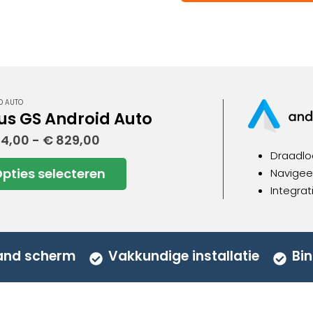
D AUTO
us GS Android Auto
Prijsklasse:
4,00
-
€
829,00
€ 534,00
Draadlo
tot
pties selecteren
Navigeer
€ 829,00
uct
Integrat
dere
ies.
aand scherm
Vakkundige installatie
Bin
zen
en