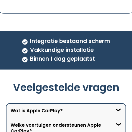
Integratie bestaand scherm
Vakkundige installatie
Binnen 1 dag geplaatst
Veelgestelde vragen
Wat is Apple CarPlay?
Welke voertuigen ondersteunen Apple
Apple CarPlay is een softwareplatform van
CarPlay?