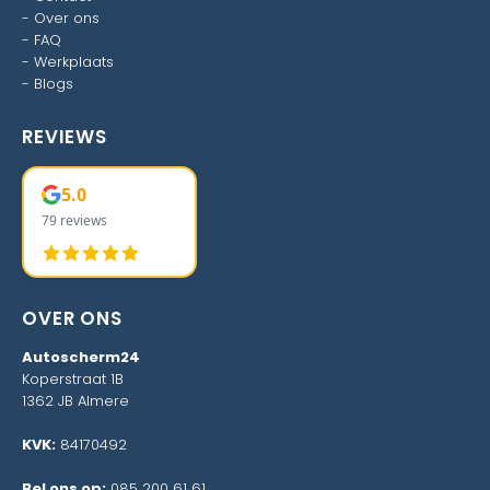
-
Over ons
-
FAQ
-
Werkplaats
-
Blogs
REVIEWS
5.0
79 reviews
OVER ONS
Autoscherm24
Koperstraat 1B
1362 JB Almere
KVK:
84170492
Bel ons op:
085 200 61 61