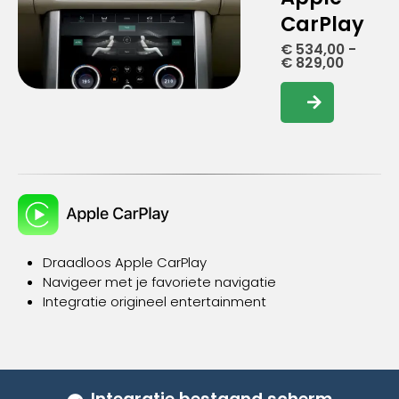
CarPlay
€
534,00
-
Prijskla
€
829,00
€ 534,0
tot
Dit
€ 829,0
product
heeft
meerdere
variaties.
Deze
optie
kan
gekozen
Draadloos Apple CarPlay
worden
Navigeer met je favoriete navigatie
op
Integratie origineel entertainment
de
productpagina