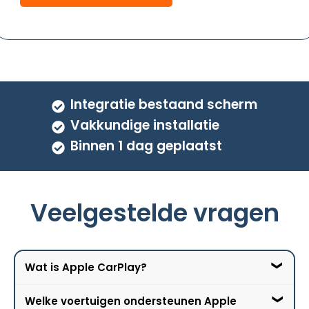
Integratie bestaand scherm
Vakkundige installatie
Binnen 1 dag geplaatst
Veelgestelde vragen
Wat is Apple CarPlay?
Welke voertuigen ondersteunen Apple
Apple CarPlay is een softwareplatform van