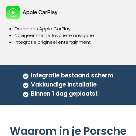
Deze
optie
kan
gekozen
Draadloos Apple CarPlay
worden
Navigeer met je favoriete navigatie
op
Integratie origineel entertainment
de
productpagina
Integratie bestaand scherm
Vakkundige installatie
Binnen 1 dag geplaatst
Waarom in je Porsche