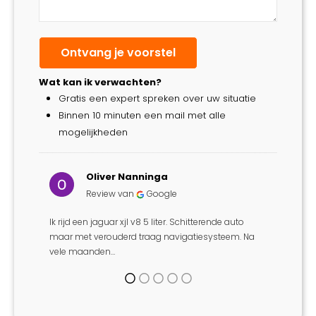
Wat kan ik verwachten?
Gratis een expert spreken over uw situatie
Binnen 10 minuten een mail met alle
mogelijkheden
Oliver Nanninga
Review van
Google
Ik rijd een jaguar xjl v8 5 liter. Schitterende auto
l..
Ik ben 
maar met verouderd traag navigatiesysteem. Na
ste
mijn b
vele maanden…
mense