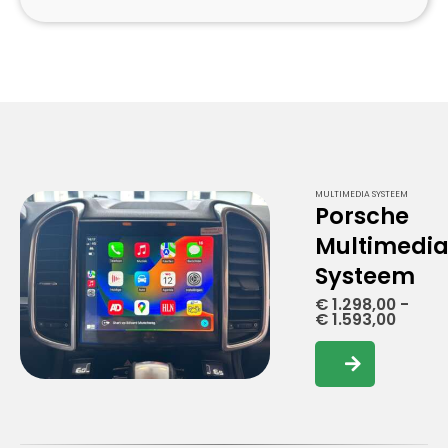
MULTIMEDIA SYSTEEM
Porsche
Multimedi
Systeem
€
1.298,00
-
Prijskl
€
1.593,00
€ 1.29
tot
Dit
€ 1.59
product
heeft
meerdere
variaties.