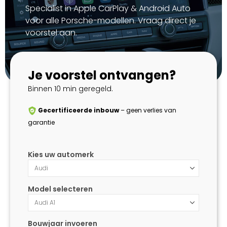
Specialist in Apple CarPlay & Android Auto
voor alle Porsche-modellen. Vraag direct je
voorstel aan.
Je voorstel ontvangen?
Binnen 10 min geregeld.
Gecertificeerde inbouw
– geen verlies van
garantie
Kies uw automerk
Model selecteren
Bouwjaar invoeren