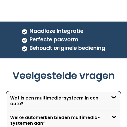
Naadloze Integratie
Perfecte pasvorm
Behoudt originele bediening
Veelgestelde vragen
Wat is een multimedia-systeem in een
auto?
Welke automerken bieden multimedia-
Een multimedia-systeem in een auto is een
systemen aan?
geïntegreerd systeem dat entertainment-,