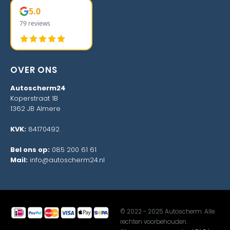
5.0
79 reviews
OVER ONS
Autoscherm24
Koperstraat 1B
1362 JB Almere
KVK:
84170492
Bel ons op:
085 200 61 61
Mail:
info@autoscherm24.nl
© 2022 - 2025 Autoscherm. Alle
rechten voorbehouden.