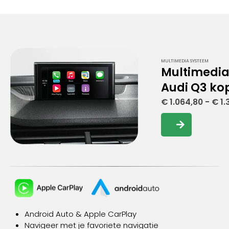
MULTIMEDIA SYSTEEM
Multimedi
Audi Q3 ko
€
1.064,80
-
€
1.
Dit
product
heeft
meerdere
variaties.
Deze
optie
kan
gekozen
Android Auto
& Apple CarPlay
worden
Navigeer met je favoriete navigatie