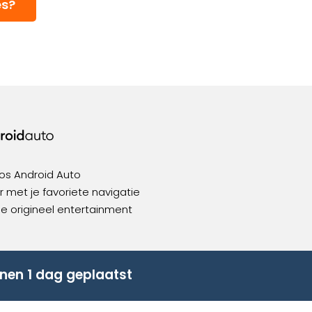
es?
os Android Auto
 met je favoriete navigatie
ie origineel entertainment
nen 1 dag geplaatst