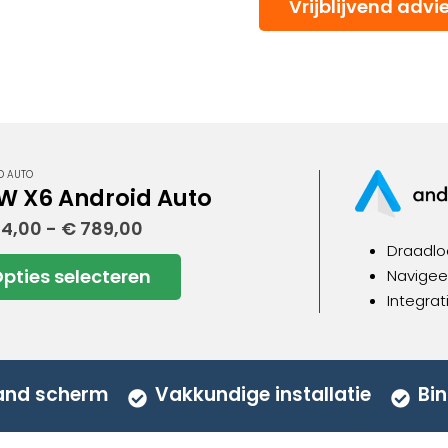
Vrijblijvend advi
D AUTO
 X6 Android Auto
Prijsklasse:
4,00
-
€
789,00
€ 494,00
Draadlo
tot
pties selecteren
Navigeer
€ 789,00
uct
Integrat
dere
ies.
aand scherm
Vakkundige installatie
Bin