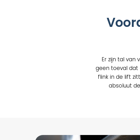
geko
word
op
Voor
de
prod
Er zijn tal va
geen toeval dat
flink in de lift
absoluut de