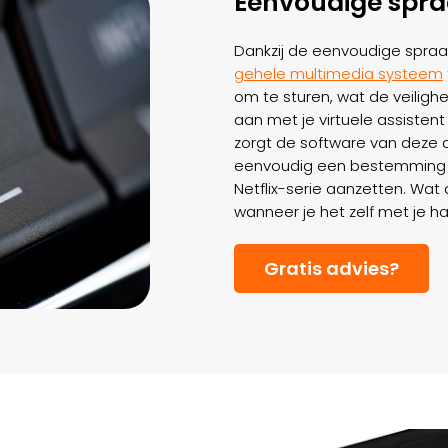
Eenvoudige spr
Dankzij de eenvoudige spraa
gehele multimedia systeem
om te sturen, wat de veiligh
aan met je virtuele assisten
zorgt de software van deze as
eenvoudig een bestemming vo
Netflix-serie aanzetten. Wat d
wanneer je het zelf met je h
Gratis advies?