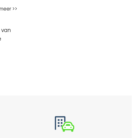
meer >>
 van
e