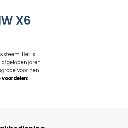
MW X6
systeem. Het is
 afgelopen jaren
 upgrade voor hen
 voordelen: