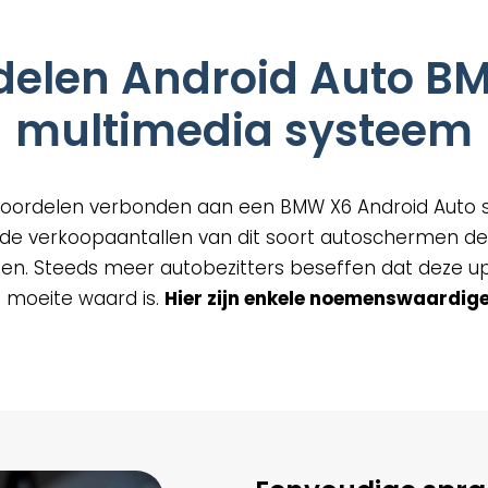
zen
en
delen Android Auto B
uctpagina
multimedia systeem
n voordelen verbonden aan een BMW X6 Android Auto 
 de verkoopaantallen van dit soort autoschermen de
 zitten. Steeds meer autobezitters beseffen dat deze
 moeite waard is.
Hier zijn enkele noemenswaardige