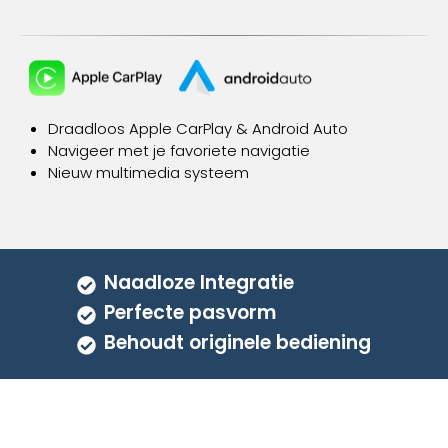
meerdere
variaties.
Deze
optie
kan
gekozen
Draadloos Apple CarPlay & Android Auto
worden
Navigeer met je favoriete navigatie
op
Nieuw multimedia systeem
de
productpagina
Naadloze Integratie
Perfecte pasvorm
Behoudt originele bediening