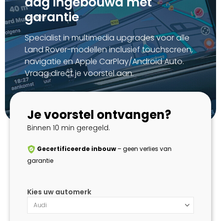
dag ingebouwd mét
garantie
Specialist in multimedia upgrades voor alle
Land Rover-modellen inclusief touchscreen,
navigatie en Apple CarPlay/Android Auto.
Vraag direct je voorstel aan.
Je voorstel ontvangen?
Binnen 10 min geregeld.
Gecertificeerde inbouw
– geen verlies van
garantie
Kies uw automerk