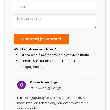
Wat kan ik verwachten?
Gratis een expert spreken over uw situatie
Binnen 10 minuten een mail met alle
mogelijkheden
Oliver Nanninga
Review van
Google
Ik rijd een jaguar xjl v8 5 liter. Schitterende auto
l..
Ik ben 
maar met verouderd traag navigatiesysteem. Na
ste
mijn b
vele maanden…
mense