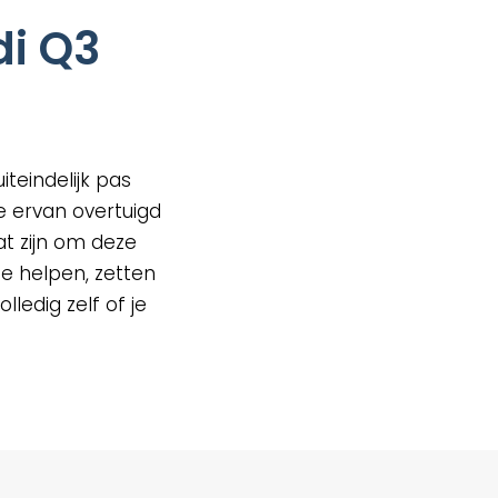
i Q3
teindelijk pas
e ervan overtuigd
t zijn om deze
e helpen, zetten
lledig zelf of je