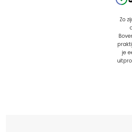
Zo z
Boven
prakt
je 
uitpro