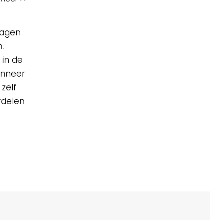
ragen
.
 in de
anneer
zelf
ordelen