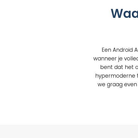
op
Waa
de
prod
Een Android A
wanneer je volle
bent dat het 
hypermoderne te
we graag even de