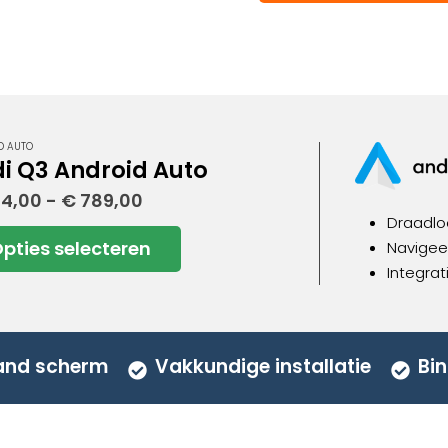
D AUTO
i Q3 Android Auto
Prijsklasse:
4,00
-
€
789,00
€ 494,00
Draadlo
tot
pties selecteren
Navigeer
€ 789,00
uct
Integrat
dere
ies.
aand scherm
Vakkundige installatie
Bin
zen
en