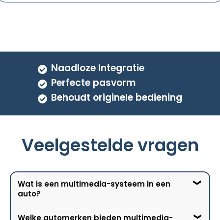
Naadloze Integratie
Perfecte pasvorm
Behoudt originele bediening
Veelgestelde vragen
Wat is een multimedia-systeem in een
auto?
Welke automerken bieden multimedia-
Een multimedia-systeem in een auto is een