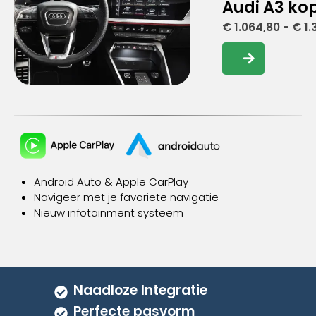
Audi A3 ko
€
1.064,80
-
€
1.
Dit
product
heeft
meerdere
variaties.
Deze
optie
kan
gekozen
Android Auto
& Apple CarPlay
worden
Navigeer met je favoriete navigatie
op
Nieuw infotainment systeem
de
productpagina
Naadloze Integratie
Perfecte pasvorm