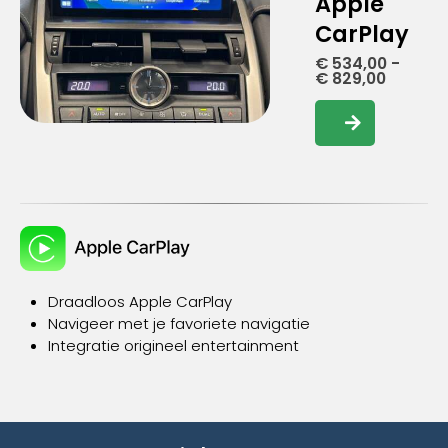
Apple
CarPlay
€
534,00
-
Prijskla
€
829,00
€ 534,0
tot
Dit
€ 829,0
product
heeft
meerdere
variaties.
Deze
optie
kan
gekozen
Draadloos Apple CarPlay
worden
Navigeer met je favoriete navigatie
op
Integratie origineel entertainment
de
productpagina