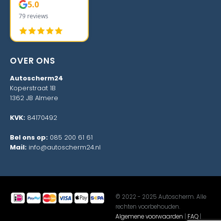
5.0
79 reviews
OVER ONS
Autoscherm24
Koperstraat 1B
1362 JB Almere
KVK:
84170492
Bel ons op:
085 200 61 61
Mail:
info@autoscherm24.nl
© 2022 - 2025 Autoscherm. Alle
rechten voorbehouden.
Algemene voorwaarden
|
FAQ
|