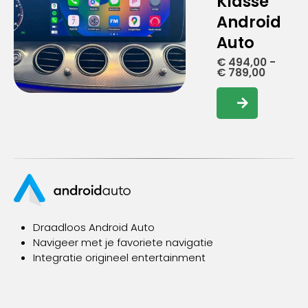
Klasse
Android
Auto
€
494,00
-
Prijskla
€
789,00
€ 494,
tot
Dit
€ 789,0
product
heeft
meerdere
variaties.
Deze
optie
kan
gekozen
Draadloos Android Auto
worden
Navigeer met je favoriete navigatie
op
Integratie origineel entertainment
de
productpagina