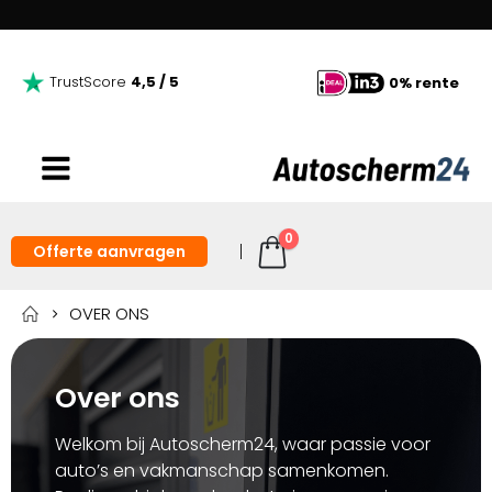
TrustScore
4,5 / 5
0% rente
0
Offerte aanvragen
OVER ONS
Over ons
Welkom bij Autoscherm24, waar passie voor
auto’s en vakmanschap samenkomen.