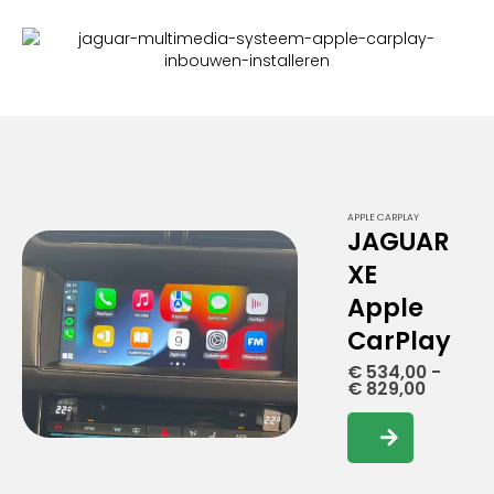
APPLE CARPLAY
JAGUAR
XE
Apple
CarPlay
€
534,00
-
Prijskla
€
829,00
€ 534,0
tot
Dit
€ 829,0
product
heeft