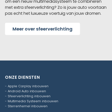
om een nieuw multimediasysteem te combineren
met extra sfeerverlichting? Zo is jouw auto voortaan
pas echt het luxueuze voertuig van jouw dromen.
Meer over sfeerverlichting
ONZE DIENSTEN
-
Apple Carplay inbouwen
-
Android Auto inbouwen
-
Sfeerverlichting inbouwen
-
Multimedia Systeem inbouwen
-
Sterrenhemel inbouwen