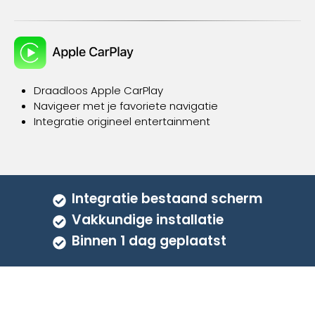
meerdere
variaties.
Deze
optie
kan
gekozen
Draadloos Apple CarPlay
worden
Navigeer met je favoriete navigatie
op
Integratie origineel entertainment
de
productpagina
Integratie bestaand scherm
Vakkundige installatie
Binnen 1 dag geplaatst