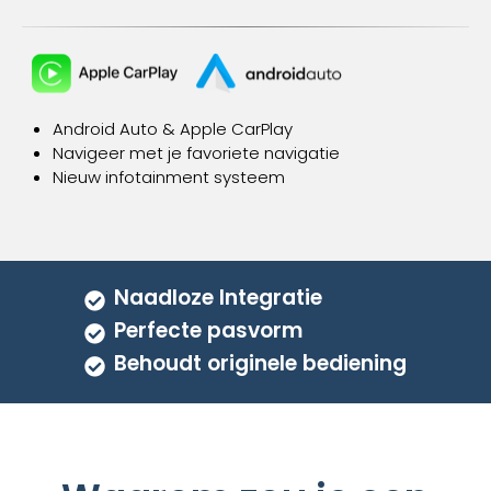
variaties.
Deze
optie
kan
gekozen
Android Auto
& Apple CarPlay
worden
Navigeer met je favoriete navigatie
op
Nieuw infotainment systeem
de
productpagina
Naadloze Integratie
Perfecte pasvorm
Behoudt originele bediening