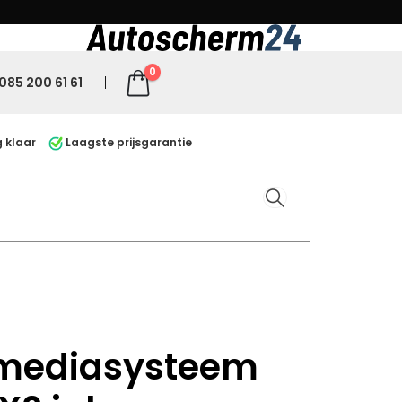
0
085 200 61 61
 klaar
Laagste prijsgarantie
imediasysteem