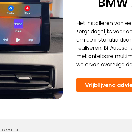
BMW 
Het installeren van e
zorgt dagelijks voor e
om de installatie doo
realiseren. Bij Autos
met ontelbare multim
we ervan overtuigd da
Vrijblijvend advi
DIA SYSTEEM