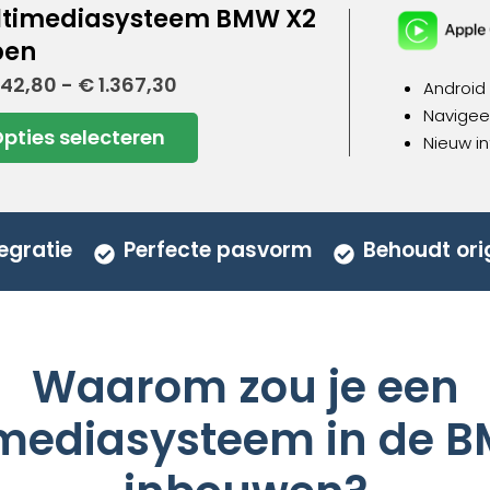
ltimediasysteem BMW X2
pen
Prijsklasse:
042,80
-
€
1.367,30
Android
€ 1.042,80
Navigeer
tot
pties selecteren
€ 1.367,30
Nieuw i
uct
dere
ies.
egratie
Perfecte pasvorm
Behoudt ori
zen
en
Waarom zou je een
mediasysteem in de 
uctpagina