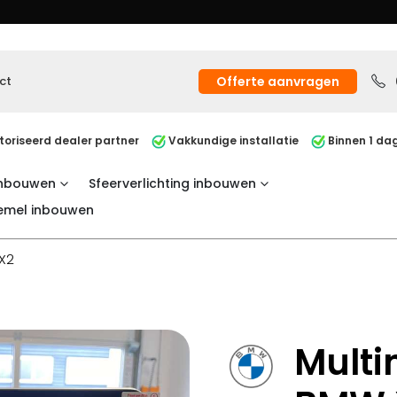
ct
Offerte aanvragen
oriseerd dealer partner
Vakkundige installatie
Binnen 1 dag
inbouwen
Sfeerverlichting inbouwen
emel inbouwen
X2
Mult