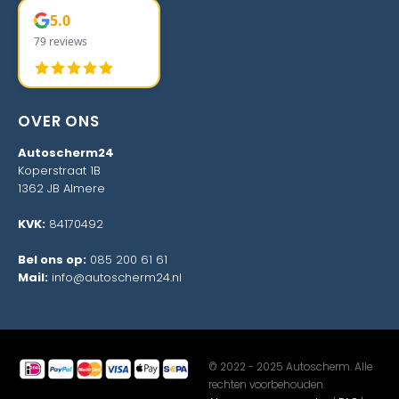
5.0
79 reviews
OVER ONS
Autoscherm24
Koperstraat 1B
1362 JB Almere
KVK:
84170492
Bel ons op:
085 200 61 61
Mail:
info@autoscherm24.nl
© 2022 - 2025 Autoscherm. Alle
rechten voorbehouden.