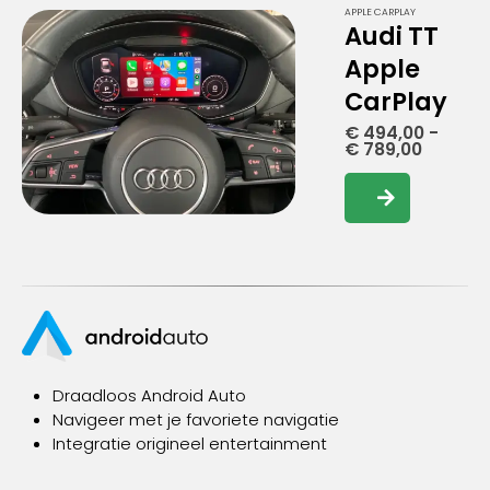
APPLE CARPLAY
Audi TT
Apple
CarPlay
€
494,00
-
Prijskla
€
789,00
€ 494,
tot
Dit
€ 789,0
product
heeft
meerdere
variaties.
Deze
optie
kan
gekozen
Draadloos Android Auto
worden
Navigeer met je favoriete navigatie
op
Integratie origineel entertainment
de
productpagina