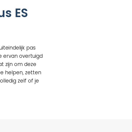
us ES
teindelijk pas
e ervan overtuigd
t zijn om deze
e helpen, zetten
lledig zelf of je