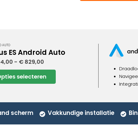
D AUTO
us ES Android Auto
Prijsklasse:
4,00
-
€
829,00
€ 534,00
Draadlo
tot
pties selecteren
Navigeer
€ 829,00
uct
Integrat
dere
ies.
aand scherm
Vakkundige installatie
Bin
zen
en