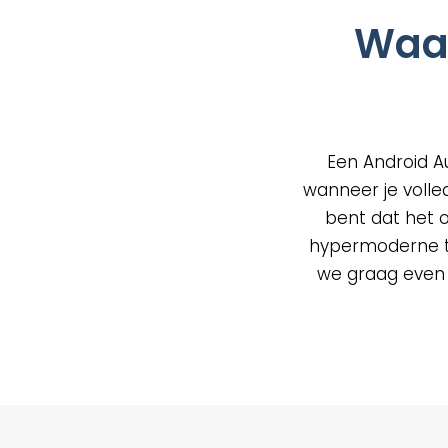
op
Waar
de
prod
Een Android A
wanneer je volle
bent dat het 
hypermoderne te
we graag even de