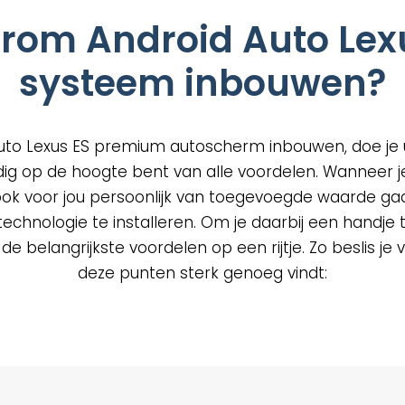
om Android Auto Lex
uctpagina
systeem inbouwen?
uto Lexus ES premium autoscherm inbouwen, doe je ui
dig op de hoogte bent van alle voordelen. Wanneer j
ook voor jou persoonlijk van toegevoegde waarde gaa
chnologie te installeren. Om je daarbij een handje t
 belangrijkste voordelen op een rijtje. Zo beslis je vo
deze punten sterk genoeg vindt: