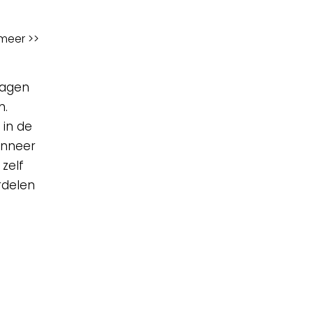
meer >>
ragen
m.
 in de
anneer
zelf
ordelen