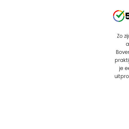
Zo z
a
Boven
prakt
je 
uitpro