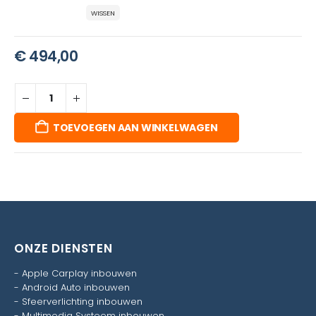
WISSEN
€
494,00
TOEVOEGEN AAN WINKELWAGEN
ONZE DIENSTEN
-
Apple Carplay inbouwen
-
Android Auto inbouwen
-
Sfeerverlichting inbouwen
-
Multimedia Systeem inbouwen