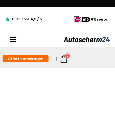
TrustScore
4,5 / 5
0% rente
0
Offerte aanvragen
Achteraf Apple CarPlay
plaatsen auto