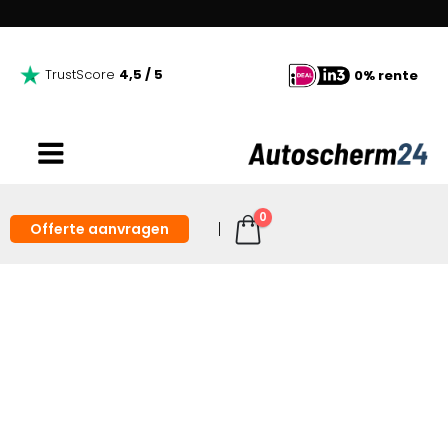
TrustScore
4,5 / 5
0% rente
0
Offerte aanvragen
Apple CarPlay navigatie
inbouw bij Autoscherm24