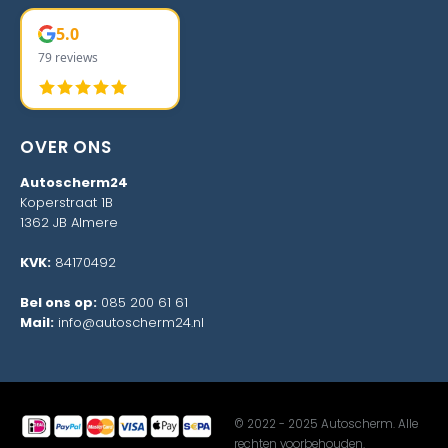
5.0
79 reviews
OVER ONS
Autoscherm24
Koperstraat 1B
1362 JB Almere
KVK:
84170492
Bel ons op:
085 200 61 61
Mail:
info@autoscherm24.nl
© 2022 - 2025 Autoscherm. Alle
rechten voorbehouden.