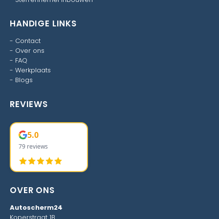
HANDIGE LINKS
-
Contact
-
Over ons
-
FAQ
-
Werkplaats
-
Blogs
REVIEWS
5.0
79 reviews
OVER ONS
Autoscherm24
Koperstraat 1B