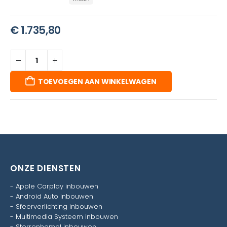
€
1.735,80
TOEVOEGEN AAN WINKELWAGEN
ONZE DIENSTEN
-
Apple Carplay inbouwen
-
Android Auto inbouwen
-
Sfeerverlichting inbouwen
-
Multimedia Systeem inbouwen
-
Sterrenhemel inbouwen