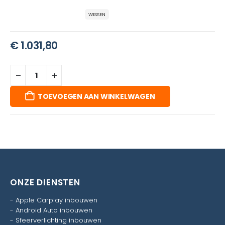
WISSEN
€
1.031,80
TOEVOEGEN AAN WINKELWAGEN
ONZE DIENSTEN
-
Apple Carplay inbouwen
-
Android Auto inbouwen
-
Sfeerverlichting inbouwen