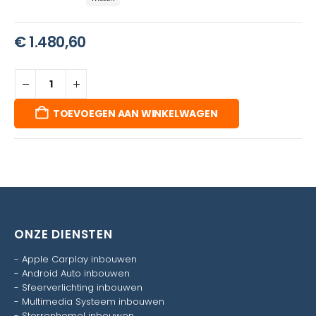
€
1.480,60
TOEVOEGEN AAN WINKELWAGEN
ONZE DIENSTEN
-
Apple Carplay inbouwen
-
Android Auto inbouwen
-
Sfeerverlichting inbouwen
-
Multimedia Systeem inbouwen
-
Sterrenhemel inbouwen