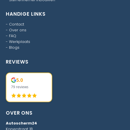
HANDIGE LINKS
-
Contact
-
Over ons
-
FAQ
-
Werkplaats
-
Blogs
REVIEWS
5.0
79 reviews
OVER ONS
Autoscherm24
Koperstraat 1B