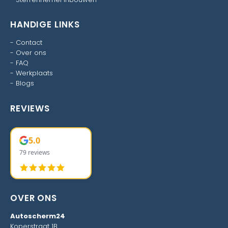
HANDIGE LINKS
-
Contact
-
Over ons
-
FAQ
-
Werkplaats
-
Blogs
REVIEWS
5.0
79 reviews
OVER ONS
Autoscherm24
Koperstraat 1B