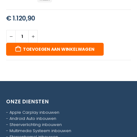
€
1.120,90
TOEVOEGEN AAN WINKELWAGEN
ONZE DIENSTEN
-
Apple Carplay inbouwen
-
Android Auto inbouwen
-
Sfeerverlichting inbouwen
-
Multimedia Systeem inbouwen
-
Sterrenhemel inbouwen