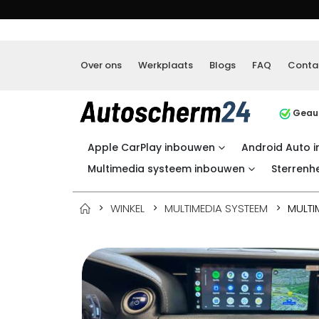
Over ons
Werkplaats
Blogs
FAQ
Conta
Geaut
Apple CarPlay inbouwen
Android Auto 
Multimedia systeem inbouwen
Sterrenh
WINKEL
MULTIMEDIA SYSTEEM
MULTI