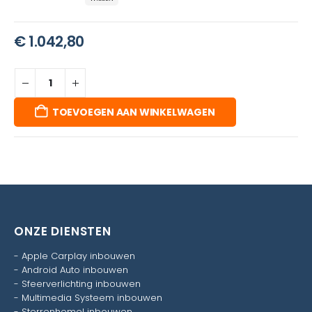
€
1.042,80
TOEVOEGEN AAN WINKELWAGEN
ONZE DIENSTEN
-
Apple Carplay inbouwen
-
Android Auto inbouwen
-
Sfeerverlichting inbouwen
-
Multimedia Systeem inbouwen
-
Sterrenhemel inbouwen