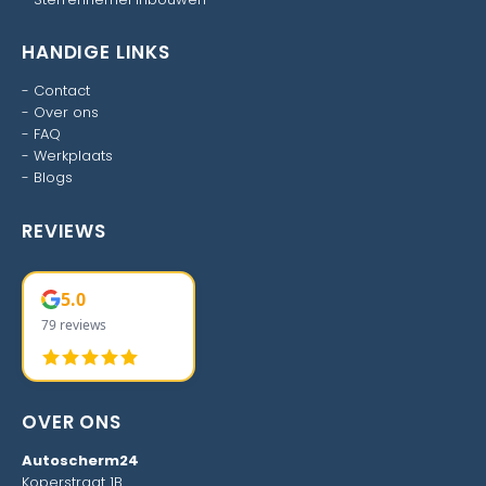
HANDIGE LINKS
-
Contact
-
Over ons
-
FAQ
-
Werkplaats
-
Blogs
REVIEWS
5.0
79 reviews
OVER ONS
Autoscherm24
Koperstraat 1B