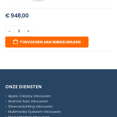
€
948,00
TOEVOEGEN AAN WINKELWAGEN
ONZE DIENSTEN
-
Apple Carplay inbouwen
-
Android Auto inbouwen
-
Sfeerverlichting inbouwen
-
Multimedia Systeem inbouwen
-
Sterrenhemel inbouwen