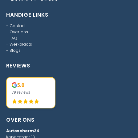
HANDIGE LINKS
-
Contact
-
Over ons
-
FAQ
-
Werkplaats
-
Blogs
REVIEWS
5.0
79 reviews
OVER ONS
Autoscherm24
Koperstraat 1B