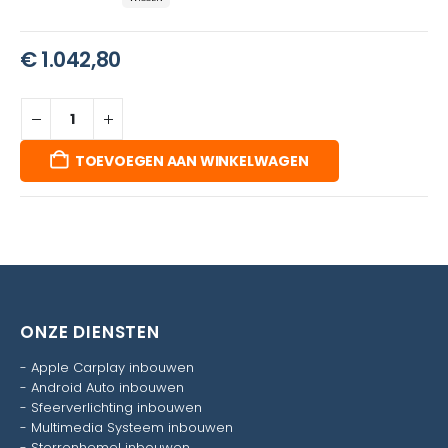
€
1.042,80
TOEVOEGEN AAN WINKELWAGEN
ONZE DIENSTEN
-
Apple Carplay inbouwen
-
Android Auto inbouwen
-
Sfeerverlichting inbouwen
-
Multimedia Systeem inbouwen
-
Sterrenhemel inbouwen