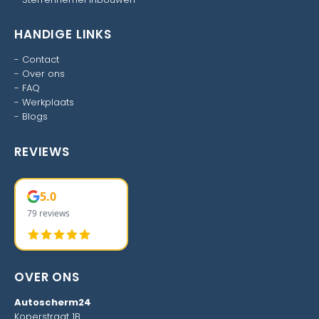
HANDIGE LINKS
-
Contact
-
Over ons
-
FAQ
-
Werkplaats
-
Blogs
REVIEWS
5.0
79 reviews
OVER ONS
Autoscherm24
Koperstraat 1B