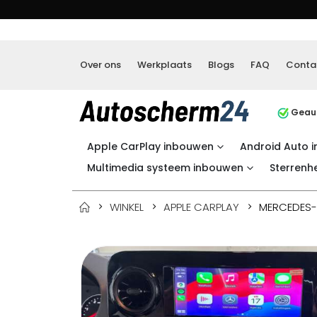
Over ons
Werkplaats
Blogs
FAQ
Conta
Geaut
Apple CarPlay inbouwen
Android Auto 
Multimedia systeem inbouwen
Sterrenh
WINKEL
APPLE CARPLAY
MERCEDES-B