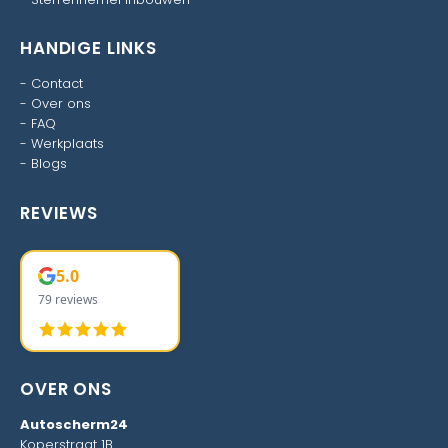
HANDIGE LINKS
-
Contact
-
Over ons
-
FAQ
-
Werkplaats
-
Blogs
REVIEWS
5.0
79 reviews
OVER ONS
Autoscherm24
Koperstraat 1B