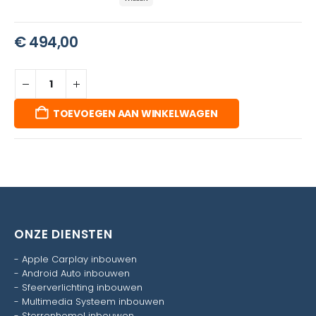
€
494,00
TOEVOEGEN AAN WINKELWAGEN
ONZE DIENSTEN
-
Apple Carplay inbouwen
-
Android Auto inbouwen
-
Sfeerverlichting inbouwen
-
Multimedia Systeem inbouwen
-
Sterrenhemel inbouwen