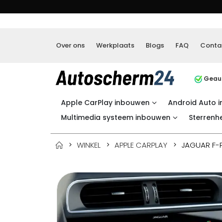
Over ons
Werkplaats
Blogs
FAQ
Conta
Geaut
Apple CarPlay inbouwen
Android Auto 
Multimedia systeem inbouwen
Sterrenh
WINKEL
APPLE CARPLAY
JAGUAR F-