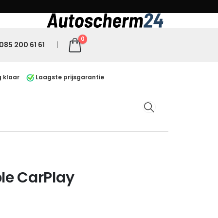
0
085 200 61 61
 klaar
Laagste prijsgarantie
le CarPlay