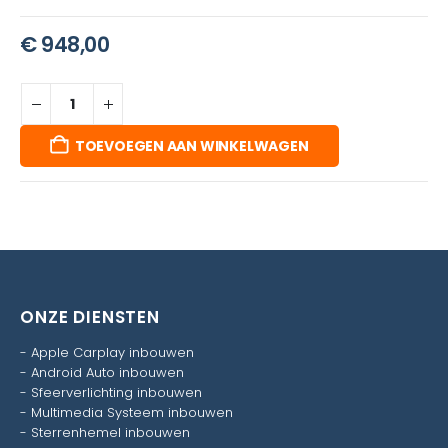
€
948,00
TOEVOEGEN AAN WINKELWAGEN
ONZE DIENSTEN
-
Apple Carplay inbouwen
-
Android Auto inbouwen
-
Sfeerverlichting inbouwen
-
Multimedia Systeem inbouwen
-
Sterrenhemel inbouwen