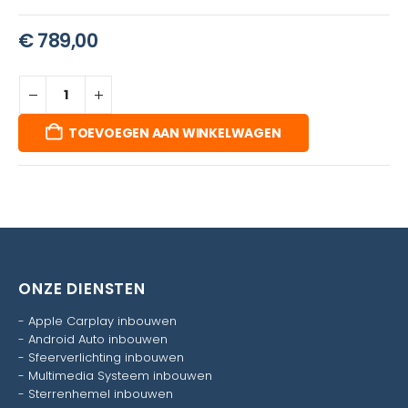
€
789,00
TOEVOEGEN AAN WINKELWAGEN
ONZE DIENSTEN
-
Apple Carplay inbouwen
-
Android Auto inbouwen
-
Sfeerverlichting inbouwen
-
Multimedia Systeem inbouwen
-
Sterrenhemel inbouwen