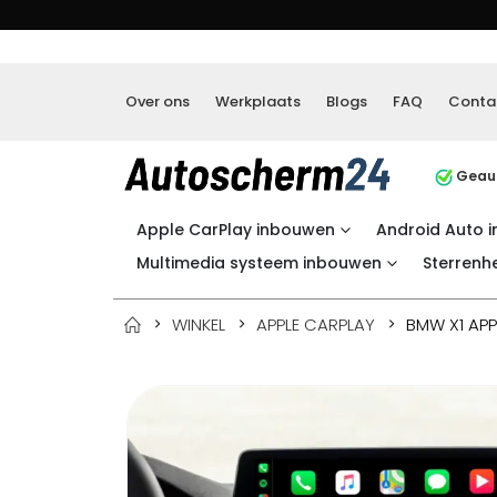
Over ons
Werkplaats
Blogs
FAQ
Conta
Geaut
Apple CarPlay inbouwen
Android Auto 
Multimedia systeem inbouwen
Sterrenh
WINKEL
APPLE CARPLAY
BMW X1 APP