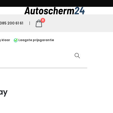
0
085 200 61 61
 klaar
Laagste prijsgarantie
ay