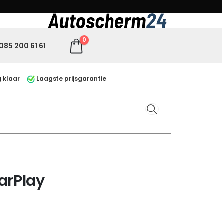
0
085 200 61 61
 klaar
Laagste prijsgarantie
arPlay