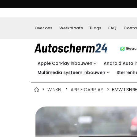
Over ons
Werkplaats
Blogs
FAQ
Conta
Geaut
Apple CarPlay inbouwen
Android Auto 
Multimedia systeem inbouwen
Sterrenh
WINKEL
APPLE CARPLAY
BMW 1 SERI