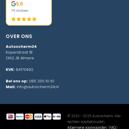
5.0
79 reviews
OVER ONS
Autoscherm24
Koperstraat 1B
1362 JB Almere
KVK:
84170492
Bel ons op:
085 200 61 61
Mail:
info@autoscherm24.nl
© 2022 - 2025 Autoscherm. Alle
rechten voorbehouden.
Algemene voorwaarden
|
FAQ
|