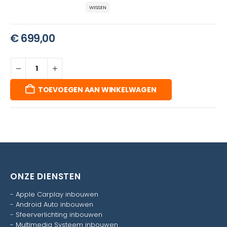
WISSEN
€
699,00
TOEVOEGEN AAN WINKELWAGEN
ONZE DIENSTEN
-
Apple Carplay inbouwen
-
Android Auto inbouwen
-
Sfeerverlichting inbouwen
-
Multimedia Systeem inbouwen