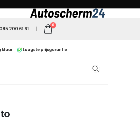
0
085 200 61 61
 klaar
Laagste prijsgarantie
uto