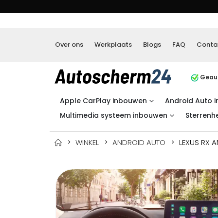
Over ons
Werkplaats
Blogs
FAQ
Conta
Geaut
Apple CarPlay inbouwen
Android Auto 
Multimedia systeem inbouwen
Sterrenh
WINKEL
ANDROID AUTO
LEXUS RX 