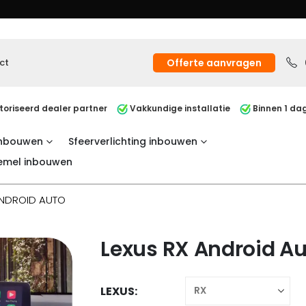
ct
Offerte aanvragen
oriseerd dealer partner
Vakkundige installatie
Binnen 1 dag
inbouwen
Sfeerverlichting inbouwen
emel inbouwen
ANDROID AUTO
Lexus RX Android A
LEXUS