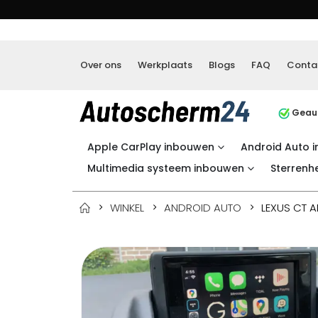
Over ons
Werkplaats
Blogs
FAQ
Conta
Geaut
Apple CarPlay inbouwen
Android Auto 
Multimedia systeem inbouwen
Sterrenh
WINKEL
ANDROID AUTO
LEXUS CT 