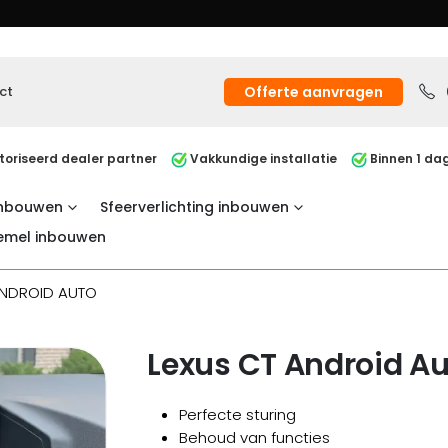
ct
Offerte aanvragen
oriseerd dealer partner
Vakkundige installatie
Binnen 1 dag
inbouwen
Sfeerverlichting inbouwen
emel inbouwen
ANDROID AUTO
Lexus CT Android A
Perfecte sturing
Behoud van functies