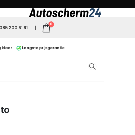
0
085 200 61 61
 klaar
Laagste prijsgarantie
uto