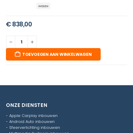
WISSEN
€
838,00
TOEVOEGEN AAN WINKELWAGEN
ONZE DIENSTEN
-
Apple Carplay inbouwen
-
Android Auto inbouwen
-
Sfeerverlichting inbouwen