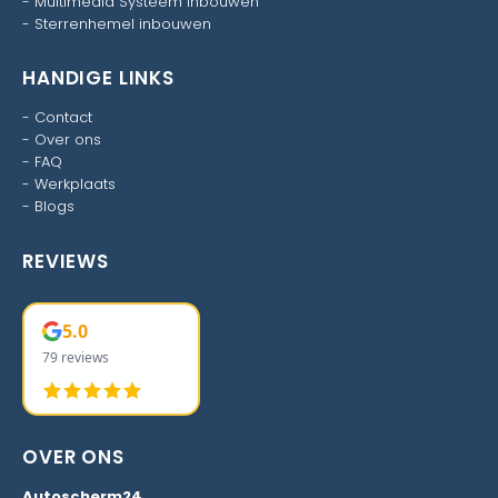
-
Multimedia Systeem inbouwen
-
Sterrenhemel inbouwen
HANDIGE LINKS
-
Contact
-
Over ons
-
FAQ
-
Werkplaats
-
Blogs
REVIEWS
5.0
79 reviews
OVER ONS
Autoscherm24