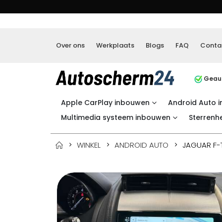
Over ons
Werkplaats
Blogs
FAQ
Conta
Geaut
Apple CarPlay inbouwen
Android Auto 
Multimedia systeem inbouwen
Sterrenh
WINKEL
ANDROID AUTO
JAGUAR F-