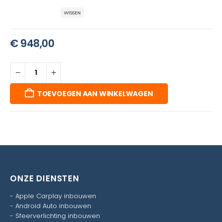
WISSEN
€
948,00
TOEVOEGEN AAN WINKELWAGEN
ONZE DIENSTEN
-
Apple Carplay inbouwen
-
Android Auto inbouwen
-
Sfeerverlichting inbouwen