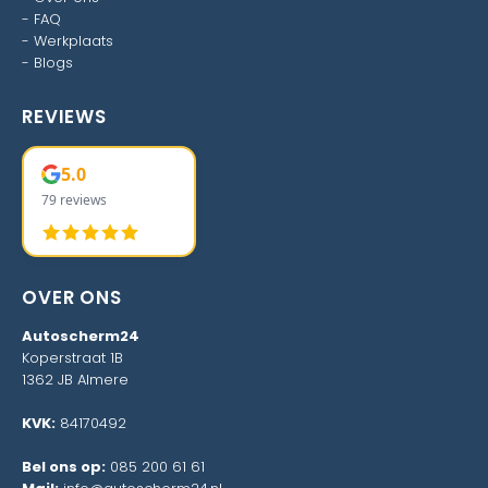
-
FAQ
-
Werkplaats
-
Blogs
REVIEWS
5.0
79 reviews
OVER ONS
Autoscherm24
Koperstraat 1B
1362 JB Almere
KVK:
84170492
Bel ons op:
085 200 61 61