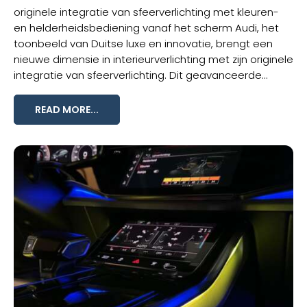
originele integratie van sfeerverlichting met kleuren-
en helderheidsbediening vanaf het scherm Audi, het
toonbeeld van Duitse luxe en innovatie, brengt een
nieuwe dimensie in interieurverlichting met zijn originele
integratie van
sfeerverlichting
. Dit geavanceerde...
READ MORE...