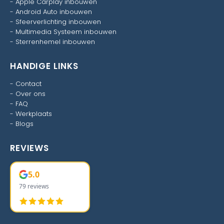
-
Apple Carplay inbouwen
-
Android Auto inbouwen
-
Sfeerverlichting inbouwen
-
Multimedia Systeem inbouwen
-
Sterrenhemel inbouwen
HANDIGE LINKS
-
Contact
-
Over ons
-
FAQ
-
Werkplaats
-
Blogs
REVIEWS
5.0
79 reviews