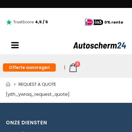
TrustScore
4,5 / 5
0% rente
0
Offerte aanvragen
REQUEST A QUOTE
[yith_ywraq_request_quote]
ONZE DIENSTEN